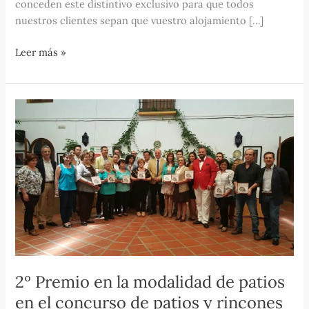
conceden este distintivo exclusivo para que todos
nuestros clientes sepan que vuestro alojamiento […]
Leer más »
2º
Premio
en
la
modalidad
de
patios
en
el
concurso
de
2º Premio en la modalidad de patios
patios
en el concurso de patios y rincones
y