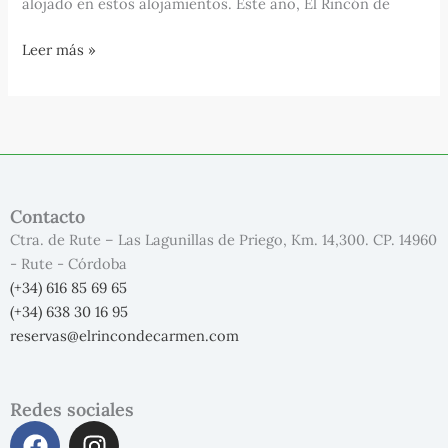
alojado en estos alojamientos. Este año, El Rincón de
Leer más »
Contacto
Ctra. de Rute – Las Lagunillas de Priego, Km. 14,300. CP. 14960
- Rute - Córdoba
(+34) 616 85 69 65
(+34) 638 30 16 95
reservas@elrincondecarmen.com
Redes sociales
F
I