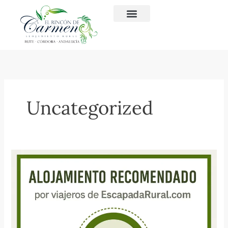
Ir
al
contenido
Uncategorized
Alojamiento
más
recomendado
en
EscapadaRural.com
2016