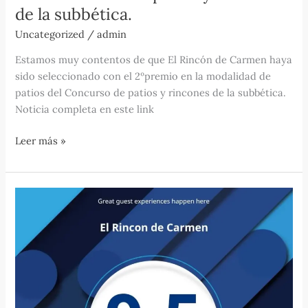
de la subbética.
rincones
de
Uncategorized
/
admin
la
Estamos muy contentos de que El Rincón de Carmen haya
subbética.
sido seleccionado con el 2ºpremio en la modalidad de
patios del Concurso de patios y rincones de la subbética.
Noticia completa en este link
Leer más »
Guest
Review
Awards
2016