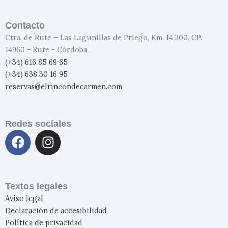
Contacto
Ctra. de Rute – Las Lagunillas de Priego, Km. 14,300. CP.
14960 - Rute - Córdoba
(+34) 616 85 69 65
(+34) 638 30 16 95
reservas@elrincondecarmen.com
Redes sociales
F
I
a
n
c
s
e
t
b
a
Textos legales
o
g
Aviso legal
o
r
Declaración de accesibilidad
k
a
Política de privacidad