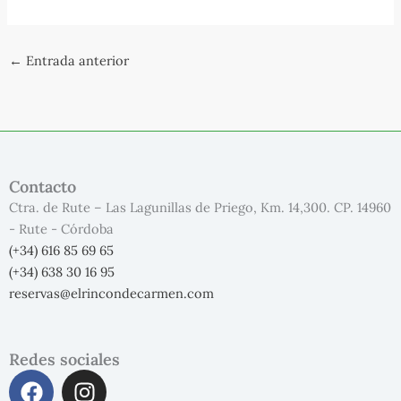
←
Entrada anterior
Contacto
Ctra. de Rute – Las Lagunillas de Priego, Km. 14,300. CP. 14960
- Rute - Córdoba
(+34) 616 85 69 65
(+34) 638 30 16 95
reservas@elrincondecarmen.com
Redes sociales
F
I