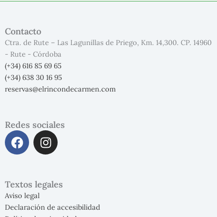
Contacto
Ctra. de Rute – Las Lagunillas de Priego, Km. 14,300. CP. 14960
- Rute - Córdoba
(+34) 616 85 69 65
(+34) 638 30 16 95
reservas@elrincondecarmen.com
Redes sociales
F
I
a
n
c
s
e
t
b
a
Textos legales
o
g
Aviso legal
o
r
Declaración de accesibilidad